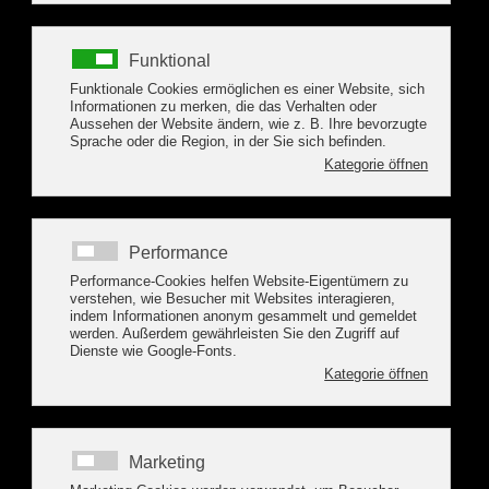
Alle Bezeichnungen betreffen sowohl die weibliche als auch die
männliche Form.
Inhalt
Teil 1: Verarbeitung personenbezogener Daten
§ 1 Allgemeines
§ 2 Verantwortlichkeit
§ 3 Datenschutzbeauftragter
§ 4 Verpflichtungserklärung
§ 5 Datenverarbeitung
§ 6 Übermittlung von Daten an Verbände
§ 7 Presse- und Öffentlichkeitsarbeit, Vereinschronik
§ 8 Weitergabe von Daten an Mitglieder
§ 9 Verletzung des Schutzes von Daten
§ 10 Löschung von Daten
§ 11 Persönliche Rechte
§ 12 Beschwerderecht bei einer Aufsichtsbehörde
§ 13 Widerrufsrecht und Widerspruchsrecht